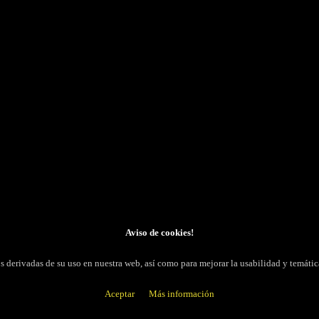
ISMOS OFICIALES ENLACES
LOCALIZACIÓN
dades Competentes
Nombre Comercial; FARMACIA HERAS
 Oficial de Farmacéuticos de Huesca
CIF; 73199631S
Dirección; Avda. Menendez Pidal, 21
a Española del Medicamento y
Población; Huesca
 Sanitarios
Teléfono; 974223925
Hecho con ❤️ por
A1Click
SHOP
Aviso de cookies!
ros derivadas de su uso en nuestra web, así como para mejorar la usabilidad y temá
Aceptar
Más información
 RESERVADOS