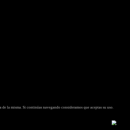
FARMACIA AUTORIZADA
 2.0
-23
tica de la misma. Si continúas navegando consideramos que aceptas su uso.