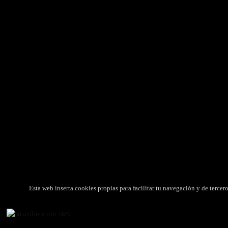
VENTA DE MEDICAMENTOS
ORGAN
Licenciada Ana Heras Bareche (Nº de
Autori
colegiada: 704).
Colegio
Colegio Oficial de Farmacéuticos de Huesca
CIMA
Nº de autorización: HU-120
Agenci
Legislación Aplicable
Productos
Compra y Envío de Medicamentos
Política
Esta web inserta cookies propias para facilitar tu navegación y de terce
©
2026
FARMACIA HERAS 2.0
, TODOS LOS DERECHOS