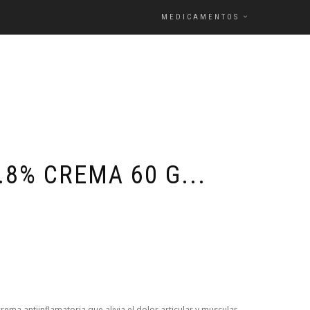
MEDICAMENTOS
8% CREMA 60 G...
a antiinflamatoria que alivia el dolor articular y muscular.