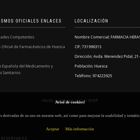
ISMOS OFICIALES ENLACES
LOCALIZACIÓN
dades Competentes
Nombre Comercial; FARMACIA HERAS
 Oficial de Farmacéuticos de Huesca
CIF; 73199631S
Dirección; Avda. Menendez Pidal, 21
a Española del Medicamento y
Población; Huesca
 Sanitarios
Teléfono; 974223925
Hecho con ❤️ por
A1Click
SHOP
Aviso de cookies!
ros derivadas de su uso en nuestra web, así como para mejorar la usabilidad y temá
Aceptar
Más información
 RESERVADOS