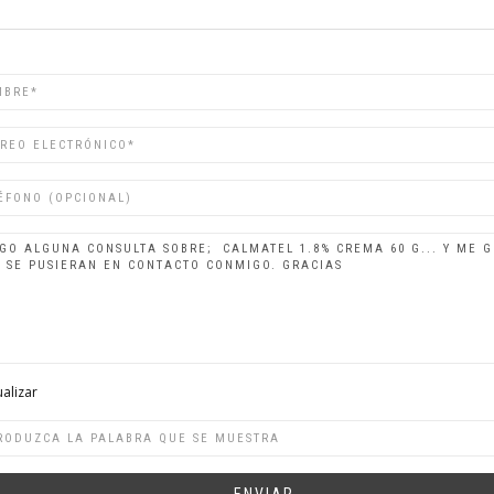
re
o
rónico
ono
alizar
ra