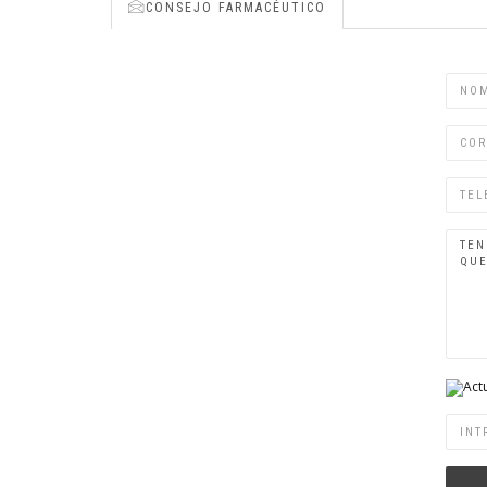
CONSEJO FARMACÉUTICO
Nomb
Corre
elect
Teléf
Actu
Palab
clave