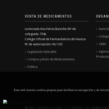
VENTA DE MEDICAMENTOS
ORGAN
Licenciada Ana Heras Bareche (Nº de
Autori
colegiada: 704).
Colegio
Colegio Oficial de Farmacéuticos de Huesca
CIMA
Nº de autorización: HU-120
Agenci
Legislación Aplicable
Productos
Compra y Envío de Medicamentos
Política
Esta web inserta cookies propias para facilitar tu navegación y de terce
©
2026
FARMACIA HERAS 2.0
, TODOS LOS DERECHOS