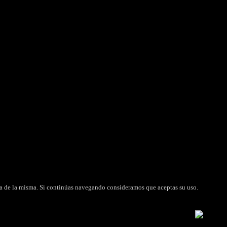
FARMACIA AUTORIZADA
 2.0
-23
tica de la misma. Si continúas navegando consideramos que aceptas su uso.