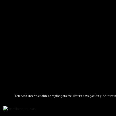
VENTA DE MEDICAMENTOS
ORGAN
Licenciada Ana Heras Bareche (Nº de
Autori
colegiada: 704).
Colegio
Colegio Oficial de Farmacéuticos de Huesca
CIMA
Nº de autorización: HU-120
Agenci
Legislación Aplicable
Productos
Compra y Envío de Medicamentos
Política
Esta web inserta cookies propias para facilitar tu navegación y de terce
©
2026
FARMACIA HERAS 2.0
, TODOS LOS DERECHOS