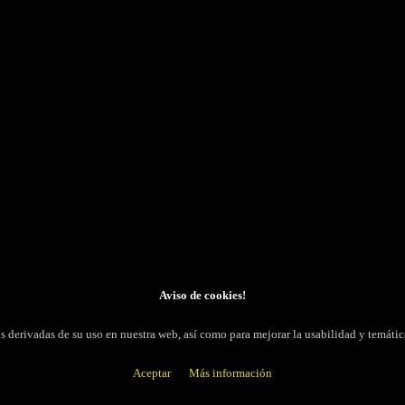
ISMOS OFICIALES ENLACES
LOCALIZACIÓN
dades Competentes
Nombre Comercial; FARMACIA HERAS
 Oficial de Farmacéuticos de Huesca
CIF; 73199631S
Dirección; Avda. Menendez Pidal, 21
a Española del Medicamento y
Población; Huesca
 Sanitarios
Teléfono; 974223925
Hecho con ❤️ por
A1Click
SHOP
Aviso de cookies!
ros derivadas de su uso en nuestra web, así como para mejorar la usabilidad y temá
Aceptar
Más información
 RESERVADOS